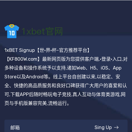
1xBET Signup【世·界·杯-官方推荐平台】
【KF800W.com】最新网页版为您提供客户端,·登录·入口,对
多种设备和操作系统予以支持,诸如Web、H5、iOS、App
Store以及Android等。线上平台自创建以来,以稳定、安
全、快捷的高品质服务和良好口碑获得广大用户的喜爱和认
可,下载APP后随时畅玩电子竞技,真人互动与体育类游戏,网
页与手机版兼容完美,流畅运行。
Sing Up