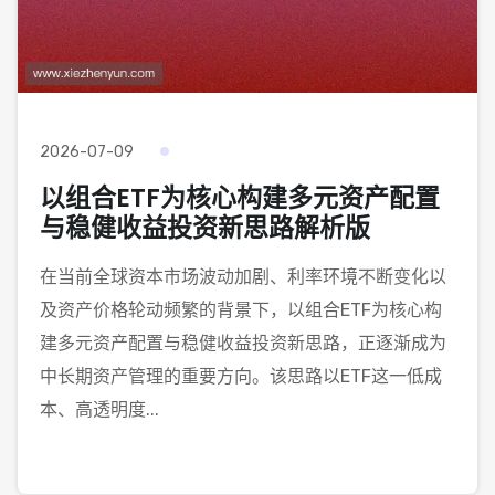
2026-07-09
以组合ETF为核心构建多元资产配置
与稳健收益投资新思路解析版
在当前全球资本市场波动加剧、利率环境不断变化以
及资产价格轮动频繁的背景下，以组合ETF为核心构
建多元资产配置与稳健收益投资新思路，正逐渐成为
中长期资产管理的重要方向。该思路以ETF这一低成
本、高透明度...