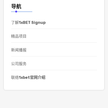
导航
了解
1xBET Signup
精品项目
新闻播报
公司服务
联络
1xbet官网介绍