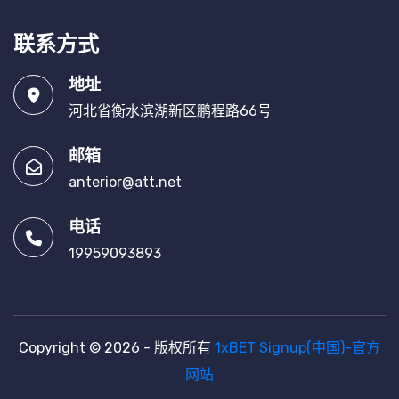
联系方式
地址
河北省衡水滨湖新区鹏程路66号
邮箱
anterior@att.net
电话
19959093893
Copyright © 2026 - 版权所有
1xBET Signup(中国)-官方
网站